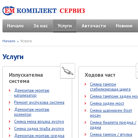
Начало
За нас
Услуги
Авточасти
Новини
Начало
Услуги
Услуги
Изпускателна
Ходова част
система
Смяна тампон
стабилизираща щанга
Демонтаж-монтаж
катализатор
Смяна тампони заден мо
Ремонт ауспухова система
Смяна заден мост
Демонтаж-монтаж
Смяна шарнирен болт
колектор
носач
Смяна мека връзка ауспух
Смяна биалета предна /
задна
Смяна задна тръба ауспух
Смяна тампон / втулка
Демонтаж-монтаж средна