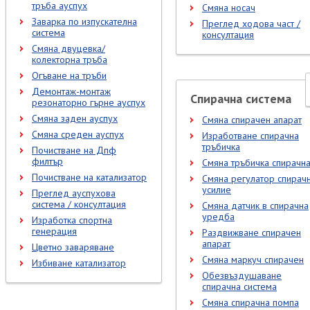
тръба ауспух
Смяна носач
Заварка по изпускателна
Преглед ходова част /
система
консултация
Смяна двуцевка/
колекторна тръба
Огъване на тръби
Демонтаж-монтаж
Спирачна система
резонаторно гърне ауспух
Смяна заден ауспух
Смяна спирачен апарат
Смяна среден ауспух
Изработване спирачна
тръбичка
Почистване на Дпф
филтър
Смяна тръбичка спирачн
Почистване на катализатор
Смяна регулатор спирач
усилие
Преглед ауспухова
система / консултация
Смяна датчик в спирачна
уредба
Изработка спортна
генерация
Раздвижване спирачен
апарат
Цветно заваряване
Смяна маркуч спирачен
Избиване катализатор
Обезвъздушаване
спирачна система
Смяна спирачна помпа