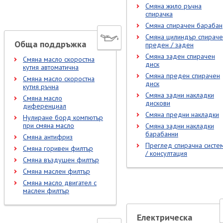
Смяна жило ръчна
спирачка
Смяна спирачен барабан
Смяна цилиндър спираче
Обща поддръжка
преден / заден
Смяна заден спирачен
Смяна масло скоростна
диск
кутия автоматична
Смяна преден спирачен
Смяна масло скоростна
диск
кутия ръчна
Смяна задни накладки
Смяна масло
дискови
диференциал
Смяна предни накладки
Нулиране борд компютър
при смяна масло
Смяна задни накладки
барабанни
Смяна антифриз
Преглед спирачна систе
Смяна горивен филтър
/ консултация
Смяна въздушен филтър
Смяна маслен филтър
Смяна масло двигател с
маслен филтър
Електрическа