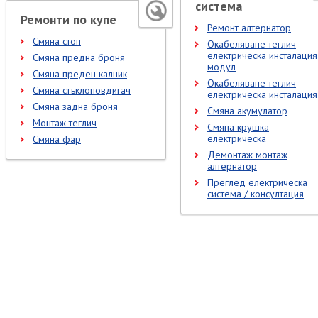
система
Ремонти по купе
Ремонт алтернатор
Смяна стоп
Окабеляване теглич
електрическа инсталация
Смяна предна броня
модул
Смяна преден калник
Окабеляване теглич
Смяна стъклоповдигач
електрическа инсталация
Смяна задна броня
Смяна акумулатор
Монтаж теглич
Смяна крушка
електрическа
Смяна фар
Демонтаж монтаж
алтернатор
Преглед електрическа
система / консултация